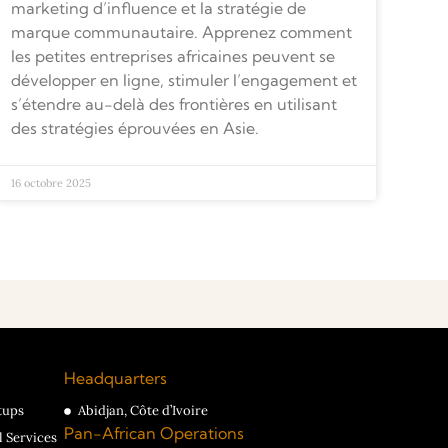
marketing d’influence et la stratégie de
marque communautaire. Apprenez comment
les petites entreprises africaines peuvent se
développer en ligne, stimuler l’engagement et
s’étendre au-delà des frontières en utilisant
des stratégies éprouvées en Asie.
16 octobre 2025
Headquarters
tups
Abidjan, Côte d’Ivoire
Pan-African Operations
l Services