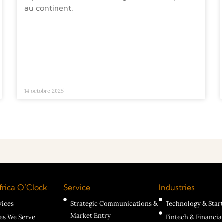
au continent.
14 octobre 2025
rica O’Clock
Service
Industries
vices
Strategic Communications &
Technology & Star
Market Entry
ies We Serve
Fintech & Financia