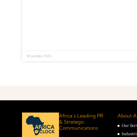
10 octobre 2025
Africa’s Leading PR
About Af
& Strategic
Our Ser
Communications
Industr