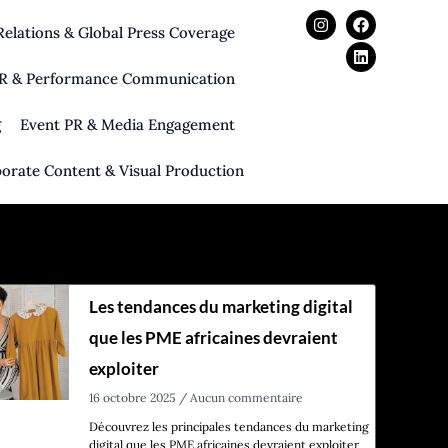
I
F
L
elations & Global Press Coverage
n
a
i
s
c
n
t
e
k
 PR & Performance Communication
a
b
e
g
o
d
r
o
i
g
Event PR & Media Engagement
a
k
n
m
orate Content & Visual Production
Les tendances du marketing digital
que les PME africaines devraient
exploiter
16 octobre 2025
Aucun commentaire
Découvrez les principales tendances du marketing
digital que les PME africaines devraient exploiter